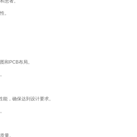
员和患者。
靠性。
图和PCB布局。
序。
的性能，确保达到设计要求。
准。
像质量。