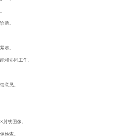
便。
和诊断。
统紧凑。
性能和协同工作。
反馈意见。
的X射线图像。
影像检查。