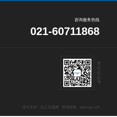
咨询服务热线
021-60711868
关
注
公
众
号
技术支持：
化工仪器网
管理登陆
sitemap.xml