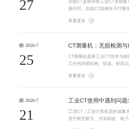
27
在线CT是将传统工业CT系统
测不同，在线CT能够在不打断
心技术挑战在于检测速度与成像
查看更多
引入并行处理等方式缩短检测周期
CT测量机：无损检测与
2026-7
25
CT测量机是将工业CT技术与
工件的内部结构、组成、材质以
作原理与技术架构CT测量机的
查看更多
程中，工件在精密转台上旋转，X
工业CT使用中遇到问
2026-7
21
工业CT（工业计算机层析成像
用于航空航天、汽车制造、电子
内部的裂纹、气孔、夹杂、装配