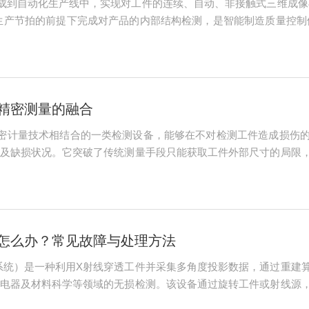
集成到自动化生产线中，实现对工件的连续、自动、非接触式三维成像
生产节拍的前提下完成对产品的内部结构检测，是智能制造质量控制
质量的平衡。传统工业CT的单件扫描时间较长，难以匹配生产线的
。在系统架构上，在线CT通常...
精密测量的融合
精密计量技术相结合的一类检测设备，能够在不对检测工件造成损伤
及缺损状况。它突破了传统测量手段只能获取工件外部尺寸的局限
工作原理基于X射线断层扫描技术。设备采用锥形束X射线源发射能
射线源和探测器从多个角度采集投影...
题怎么办？常见故障与处理方法
系统）是一种利用X射线穿透工件并采集多角度投影数据，通过重建
电器及材料科学等领域的无损检测。该设备通过旋转工件或射线源
偏差及尺寸变化。在实际运行中，由于射线源衰减、探测器响应变