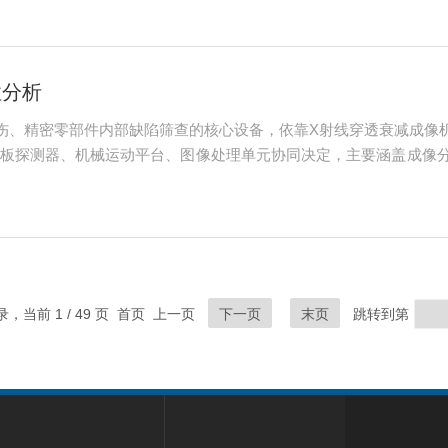
故障现象、分析原因并采取正确的处理...
性分析
伤、精密零部件内部缺陷筛查的核心设备，依靠X射线穿透衰减成像
板探测器、机械运动平台、图像处理单元协同决定，主要涵盖成像
项关键特性。在铸件、焊接件、电子元器件、新能源电芯等实际检
率。一、成像核心性能特性成像性能是...
记录，当前 1 / 49 页 首页 上一页
下一页
末页
跳转到第