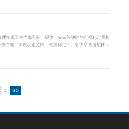
机理实现工件内部孔隙、裂纹、夹杂等缺陷的可视化定量检
分辨性能、灰度动态范围、检测稳定性、射线穿透适配性、
测工况中，设备各项性能指标直接决定微小缺陷检出能力、
页