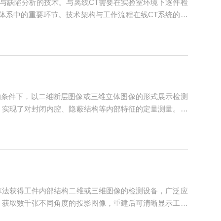
与缺陷分析的技术。与离线CT需要在实验室环境下逐件检
体系中的重要环节。技术架构与工作流程在线CT系统的核
节拍要求。在线CT通过优化扫描策略、采用高速探测器、
的条件下，以二维断层图像或三维立体图像的形式展示检测
，实现了对封闭内腔、隐蔽结构等内部特征的定量测量。工
量，穿透被测物体后由平板探测器接收透射数据。在扫描过
算法获得工件内部结构二维或三维图像的检测设备，广泛应
，获取数千张不同角度的投影图像，重建后可清晰显示工件
化或机械运动精度漂移，设备可能出现图像模糊、伪影增多