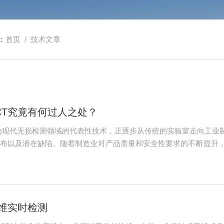
：
首页
/ 技术文章
CT究竟有何过人之处？
为现代无损检测领域的代表性技术，正逐步从传统的实验室走向工业
布以及潜在缺陷。随着制造业对产品质量和安全性要求的不断提升
T的基本原理是利用X射线或γ射线穿透被检测物体，由于不同材质
计算机图像重建算法，将这些多角度...
维实时检测