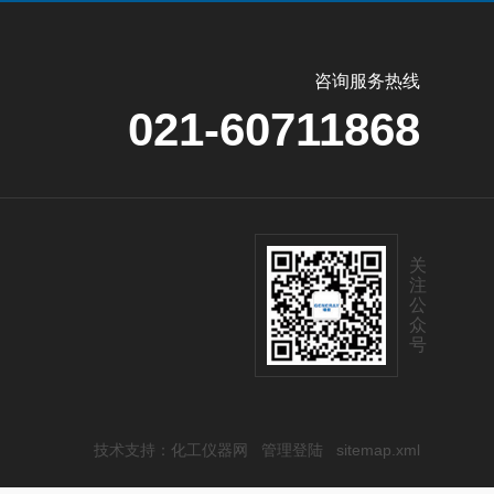
咨询服务热线
021-60711868
关
注
公
众
号
技术支持：
化工仪器网
管理登陆
sitemap.xml