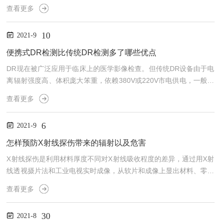
仅图像模糊，而且损失了深度信息，不能满足分析评价要求。CT是
查看更多
把被测体所检测断层孤立出来成像，避免了其余部分的干扰和影响，
图像质量高，能清晰、准确地展示所测部位内部的结构关系、物质组
10
2021-9
成及缺陷状况，检测效果是其它传统的无损检测方法所不及的。工业
CT检测系统由X射线源、成像接收器、高精度转台、图像处理系统、
便携式DR检测比传统DR检测多了哪些优点
CT软件系统等组成。工业CT系统的特点：1、工业CT给出...
DR现在被广泛应用于临床上的医学影像检查。但传统DR设备由于电
离辐射强度高、体积庞大笨重，依赖380V或220V市电供电，一般需
要在专门建造的防护室中使用，无法被快速地携带到伤害或疫情防控
查看更多
一线现场进行安全拍片。而许多应用场景却又不得不在防护室以外使
用DR拍片，诸如部队野战、抗震救灾、各种事故伤害现场等的应急
6
2021-9
医学救援……这些都急需一台能够快速携带到现场，并且不依赖市电
供电，电离辐射达到安全水平，图像满足诊断需求的DR设备来进行
怎样预防X射线探伤带来的辐射以及危害
现场诊断。遵循“以人为中心”理念设计的便携式DR，是...
X射线探伤是利用材料厚度不同对X射线吸收程度的差异，通过用X射
线透视摄片法和工业电视实时成像，从软片和成像上显出材料、零部
件及焊缝的内部缺陷。如裂纹、缩孔、气孔、夹渣、未溶合、未焊透
查看更多
等，确定位置和大小。根据观察其缺陷的性质、大小和部位来评定材
料或制品的质量，从而防止由于材料内部缺陷、加工不良而引起的重
30
2021-8
大事故。X射线是一种波长很短的电磁波，有很强的穿透能力，多年