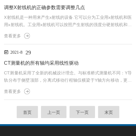
来，人们不断的探索创新，X射线已经广泛的应用与人们生活、工作
调整X射线机的正确参数需要调整几点
领域。但是不容忽视的一点是，X射线对人体健康确有一定危害，...
X射线机是一种用来产生x射线的设备.它可以分为工业用x射线机和医
用x射线机。工业用x射线机可以按照产生射线的强度分硬射线机和软
射线机。用于理化检测的衍射分析仪等属于软射线，而用于大，厚材
查看更多
料的检测的事硬射线。参数调整得准确与否，直接影响着X射线机的
应用效果和使用寿命，因此，必须做到正确调整；注意慎接高压。
29
2021-8
一、曝光时间的检测与调整曝光时间是X射线机的三个基本参数之
一。曝光时间的准确与否，不只关系到摄影效果的好坏，还关系到X
CT测量机的所有轴均采用线性驱动
射线管的使用寿命，大毫安、短时间摄影时更是如此。无论是新装...
CT测量机采用了全新的机械设计理念。与标准桥式测量机不同：Y导
轨分布于侧壁顶部，分离式移动行程轴仅横梁于Y轴方向移动，更小
及恒定的移动重量——与移动式平台相比堪称真正的优势。CT测量
查看更多
机的所有轴均采用线性驱动。其优点：高速、加速极快、定位精度
高、驱动无剪切力影响。结合超高分辨率光栅尺技术，XENOS的线
性驱动可获得高度稳定性及低于100纳米的*定位精度。例如，测针偏
首页
上一页
下一页
末页
移量越恒定，即可获得更佳的测量精度。于测量曲面时更显见另一优
势：测针的移动路径与预定值越吻合，即可实现越出色的准性...