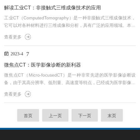
车零部件检测汽车行业是工业CT最重要的应用领域之一。由于汽车
解读工业CT：非接触式三维成像技术的应用
零部件需要经受复杂多变的力学和化学环境，因此...
工业CT（ComputedTomography）是一种非接触式三维成像技术，
它可以对各种材料进行三维成像和分析，具有广泛的应用领域。本文
将介绍该设备的用途、优点以及使用注意事项。一、用途1.质量检
查看更多
测：可以检测各种材料的内部缺陷、结构、成分等信息，为产品的质
量检测提供依据。2.逆向工程：可以对各种产品进行三维成像和重
7
2023-4
建，为逆向工程提供数据支持。3.材料分析：可以对各种材料的结
构、成分等进行分析和研究。4.文化遗产保护：可以对文化遗产进行
微焦点CT：医学影像诊断的新利器
非接触式的三维成像和分析，保护文化遗产的完...
微焦点CT（Micro-focusedCT）是一种非常先进的医学影像诊断设
备，由于其高分辨率、低剂量、高速度等特点，已经成为医学影像学
中的新利器。本文将从用途、工作原理和安装方法三个方面介绍该仪
查看更多
器的相关知识。一、该仪器的用途微焦点CT主要用于医学影像学领
域，其主要应用于病理解剖学、内窥镜和手术学等。由于该仪器的高
分辨率和低剂量，可以帮助医生获得更精准的诊断结果，帮助病人更
首页
上一页
下一页
末页
快地恢复健康。二、该仪器的工作原理该仪器的工作原理和普通CT
相似，都是通过射线扫描进行影像采集。但是，该仪...