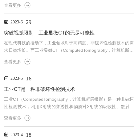
T（Micro-focusCT）作为一项重要技术，在近年来受到越来越多的
查看更多
关注。所谓微焦点CT，是指使用极小尺寸的光束进行计算机断层扫
描成像。相比传统CT技术，它具有更高的空间分辨率和更低的剂量
29
2023-6
损伤风险。通过采用专业级X射线源和先进图像重建算法，该产品可
以以非常精细的方式显示物体内部结构，并获取详细三维信息。在医
突破视觉限制：工业显微CT的无尽可能性
学领域中，该产品已经被广泛应用于骨骼、牙齿和器官等...
在现代科技的推动下，工业领域对于高精度、非破坏性检测技术的需
求日益增长。而工业显微CT（ComputedTomography，计算机断层
成像）作为一种先进的成像技术，正逐渐崭露头角，为我们揭示了无
查看更多
尽的可能性。该产品结合了传统X射线成像和计算机重建技术，通过
三维扫描和重建过程，能够提供高分辨率、全面而精确的内部结构信
16
2023-5
息。相比于传统的二维显像技术，显微CT具有明显的优势。首先，
它可以实现对复杂样品的内部结构进行三维可视化，从而提供更全面
工业CT是一种非破坏性检测技术
的信息。其次，显微CT可以进行非破坏性检测，...
工业CT（ComputedTomography，计算机断层摄影）是一种非破坏
性检测技术，利用X射线的穿透性和物质对X射线的吸收性、散射性
等差异进行三维成像。与常见的二维X射线成像相比，该产品可以获
查看更多
得更多的信息，并且不会破坏被检测物体。在工业领域，工业CT广
泛应用于材料科学、机械加工、电子制造、航空航天等领域。下面我
18
2023-4
们将以几个案例为例，深入了解该产品在现实生产中的应用。一、汽