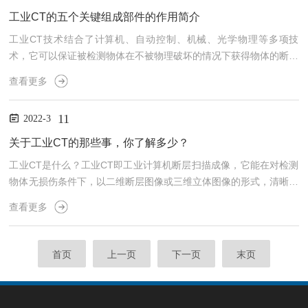
等问题，为了半导体元件的正常使用，在焊接完成后需要进行缺陷检
工业CT的五个关键组成部件的作用简介
测。是目前市场上用于样品内部检测的设备，相比较于其他类型的
工业CT技术结合了计算机、自动控制、机械、光学物理等多项技
检...
术，它可以保证被检测物体在不被物理破坏的情况下获得物体的断层
图像，是目前发展国防科技、航空航天技术及大型项目经常用到的技
查看更多
术，已广泛应用于航天、航空、核能、石油、电子机械，新材料研
究，考古等众多领域。工业CT系统通常由射线源、机械扫描系统与
11
2022-3
自动控制系统、探测器系统及数据采集系统、计算机系统、辅助系统
等组成。其中，核心的原理是：计算机控制射线源发出射线束，数控
关于工业CT的那些事，你了解多少？
扫描平台承载被测物体，可以在计算机控制下移动或旋转，平板探测
工业CT是什么？工业CT即工业计算机断层扫描成像，它能在对检测
器则...
物体无损伤条件下，以二维断层图像或三维立体图像的形式，清晰、
准确、直观地展示被检测物体的内部结构、组成、材质及缺损状况。
查看更多
工业CT的基本原理是依据辐射在被检测物体中的减弱和吸收特性。
同物质对辐射的吸收本领与物质性质有关。所以，利用放射性核素或
其他辐射源发射出的、具有一定能量和强度的X射线或γ射线，在被
首页
上一页
下一页
末页
检测物体中的衰减规律及分布情况，就有可能由探测器陈列获得物体
内部的详细信息，最后用计算机信息处理和图像重建技术，以图像...