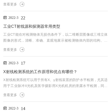
制造商提供了技术支持。系统通过捕捉穿过样品投射的X射线生成2D
查看更多
图像。通过旋转样品连续拍摄，再由电脑处理，即可生成3DCT（计
算机断层扫描）图像。工业CT检查系统通过将热电子瞄准金属靶生
22
2022-3
成X射线。一般来说，可通过增大热电子生成试管的电压来加大X射
线的强度，以穿透较厚样品。但是这样便会产生较大的“焦点尺
工业CT射线源和探测器常用类型
寸”（热电子射在目标物体上的聚集点尺寸），从而降低所生成X射...
工业CT能在对检测物体无损伤条件下，以二维断层图像或三维立体
图像的形式，清晰、准确、直观地展示被检测物体内部的结构、组
成、材质及缺损状况，是一个涉及很多学科的高科技产品。工业CT
查看更多
的射线源常用有X光机和电子直线加速器，统称电子辐射发生器。电
子辐射发生器的共同优点是切断电源以后不再产生射线，这种内在的
17
2022-3
安全性对于工业现场使用非常有益。同位素辐射源的优点是它的能谱
简单，同时消耗电能很小，设备体积小且相对简单；其缺点是辐射源
X射线检测系统的工作原理和优点有哪些？
的强度低，为了提高源的强度必须加大源的体积，导致“焦点”尺寸
X射线检测系统可以用于所有X、γ射线装置的防护水平检测，尤其适
增...
用于工业脉冲X光机及医学摄影用X光机机房的泄露水平检测，同时
适用于脉冲反应堆的感兴趣区域剂量率检测。是放射卫生评价、环境
查看更多
影响评价、科学试验监测、国土安全检测、核应急场合的理想检测
仪。X射线检测系统主要是检测半导体接线处的焊接问题，焊接容易
14
2022-3
出现虚焊、漏焊等缺陷，一旦形成这些缺陷，半导体就容易出现短路